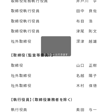
取締役常務執行役員
井戸川 学
取締役執行役員
田中 良佐
取締役執行役員
布目 浩
取締役執行役員
津尾 則文
社外取締役
深津 越雄
【取締役（監査等委員）】
スクロールできます
取締役
山口 正樹
社外取締役
名越 陽子
社外取締役
木村 保徳
【執⾏役員】（取締役兼務者を除く）
執⾏役員
奥田 与一