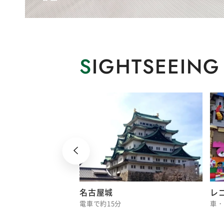
S
IGHTSEEING
ーム ナゴヤ
名古屋城
レ
0分
電車で約15分
車・