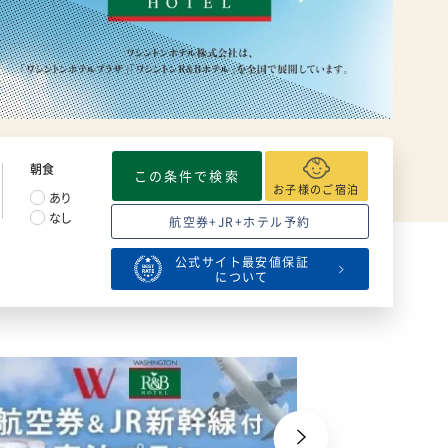
ワ
こ
朝食
この条件で検索
お子様のご宿泊
あり
なし
航空券+JR+ホテル予約
公式サイト最安値保証
について