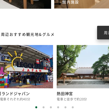
館内施設
周
周辺おすすめ観光地&グルメ
ゴランドジャパン
熱田神宮
電車それぞれ約40分
電車と徒歩で約20分