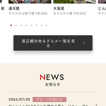
 新
通天閣
大阪城
とん
ホテルから地下鉄で約30分
ホテルから車で約30分
ホテ
周辺観光地＆グルメ一覧を見
る
N
EWS
お知らせ
2026/07/02
グループお知らせ