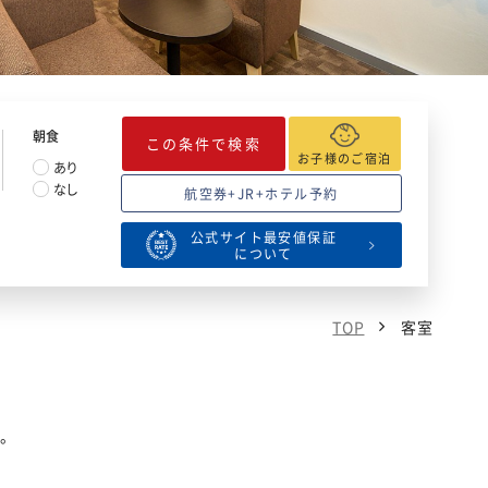
朝食
この条件で検索
お子様のご宿泊
あり
なし
航空券+JR+ホテル予約
公式サイト最安値保証
について
TOP
客室
す。