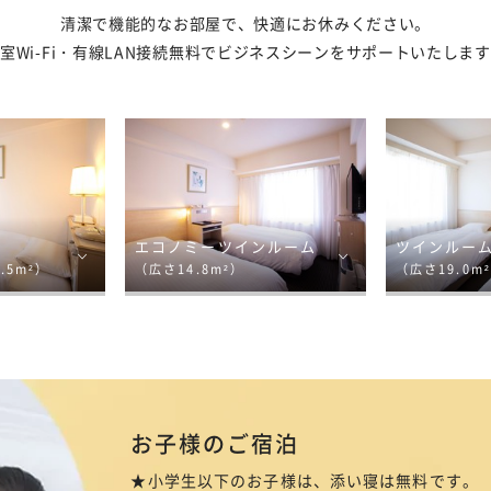
清潔で機能的なお部屋で、快適にお休みください。
室Wi-Fi・有線LAN接続無料でビジネスシーンをサポートいたしま
エコノミーツインルーム
ツインルー
.5m²）
（広さ14.8m²）
（広さ19.0m
お子様のご宿泊
★小学生以下のお子様は、添い寝は無料です。