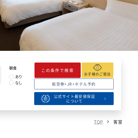
朝食
この条件で検索
お子様のご宿泊
あり
なし
航空券+JR+ホテル予約
公式サイト最安値保証
について
TOP
客室