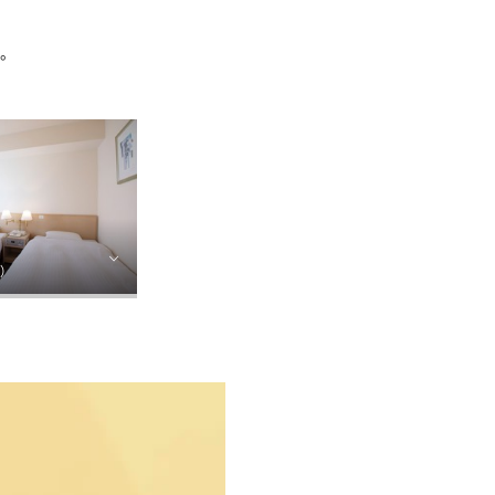
す。
ム
²）