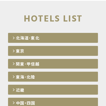
中国・四国
HOTELS LIST
九州・沖縄
北海道･東北
東京
関東･甲信越
東海･北陸
近畿
中国・四国