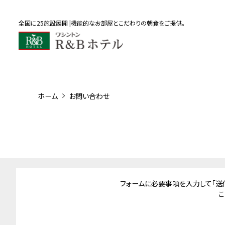
全国に25施設展開 |機能的なお部屋とこだわりの朝食をご提供。
ホーム
お問い合わせ
北海道･東北
東京
フォームに必要事項を入力して「送
ワシントンR&Bホテル
ワシントンR&Bホテル
ワシ
こ
ワシントンR&Bホテル札幌
ワシントンR&Bホテル上野
ワ
北3西2
広小路
駅