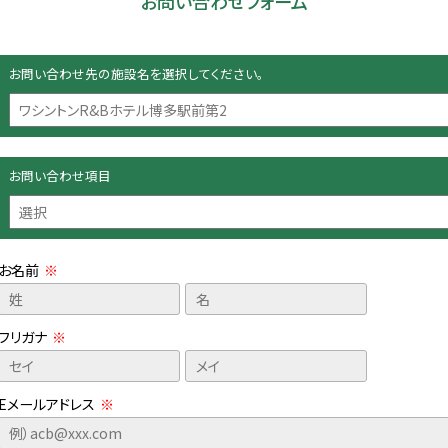
お問い合わせフォーム
シントンR&Bホテル新横
ワシントンR&Bホテル名古
ワシントンR&Bホテル
駅前
屋新幹線口
四条河原町
ワシントンR&Bホテル名古
ワシントンR&Bホテル
屋駅前
阪北口
お問い合わせ先の施設名を選択してください。
ントンホテルプラザ
ワシントンR&Bホテル名古
ワシントンR&Bホテル
府ワシントンホテルプラ
屋錦
東
ワシントンR&Bホテル名古
ワシントンR&Bホテル
崎ワシントンホテルプラ
屋栄東
元町
お問い合わせ項目
ワシントンホテルプラザ
ワシントンホテルプラ
ホテル・旅館
名古屋栄ワシントンホテル
奈良ワシントンホテル
お名前
※
浜桜木町ワシントンホテ
プラザ
ザ
岐阜ワシントンホテルプラ
新大阪ワシントンホテ
ザ
ラザ
フリガナ
※
飛騨高山ワシントンホテル
プラザ
提携ホテル・旅館
Eメールアドレス
※
アズイン東近江能登
提携ホテル・旅館
ホテルグレイスリー京