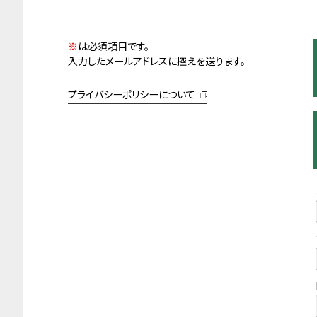
ワシントンR&Bホテル盛岡
ワシントンR&Bホテル東日
ワ
駅前
本橋
浜
ワシントンR&Bホテル仙台
ワシントンR&Bホテル大塚
※
は必須項目です。
広瀬通駅前
駅北口
ワシ
入力したメールアドレスに控えを送ります。
ワシントンR&Bホテル仙台
ワシントンR&Bホテル蒲田
甲
東口
東口
プライバシーポリシーについて
ザ
ワシントンR&Bホテル東京
高
東陽町
ワシントンホテルプラザ
ザ
ワシントンR&Bホテル八王
札幌ワシントンホテルプラ
子
ザ
提携
提携ホテル・旅館
横
提携ホテル・旅館
ル
チェックイン新橋
ホテルグレイスリー札幌
アネックスチェックイン新橋
仙台ワシントンホテル
ホテル新橋三番館
ホテルグレイスリー銀座
ホテルグレイスリー田町
ホテルグレイスリー浅草
ホテルグレイスリー新宿