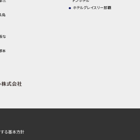
都三
トンホテル
ホテルグレイスリー那覇
条烏
阪な
塚本
対する基本方針