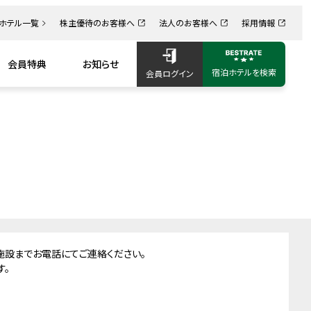
ホテル一覧
株主優待のお客様へ
法人のお客様へ
採用情報
会員特典
お知らせ
宿泊ホテルを検索
会員ログイン
中国・四国
九州・沖縄
施設までお電話にてご連絡ください。
ル
ワシントンホテルプラザ
ワシントンR&Bホテル
す。
京都
岡山ワシントンホテルプラ
ワシントンR&Bホテル博多
ザ
駅前第1