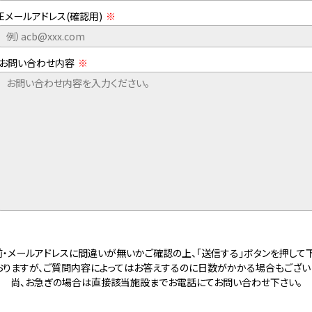
アズイン福井
条
Eメールアドレス(確認用)
※
ホテルソリッソ浜松
ホテルチェックイン四
浜松ホテル
丸
アズイン大府
ホテルタビノス京都
お問い合わせ内容
※
アズイン半田インター
ホテルグレイスリー大
んば
ベストウェスタン大阪
前・メールアドレスに間違いが無いかご確認の上、「送信する」ボタンを押して下
りますが、ご質問内容によってはお答えするのに日数がかかる場合もござい
尚、お急ぎの場合は直接該当施設までお電話にてお問い合わせ下さい。