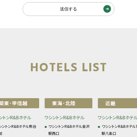
送信する
HOTELS LIST
関東･甲信越
東海･北陸
近畿
ントンR&Bホテル
ワシントンR&Bホテル
ワシントンR&Bホテ
シントンR&Bホテル熊谷
ワシントンR&Bホテル金沢
ワシントンR&Bホテル
前
駅西口
駅八条口