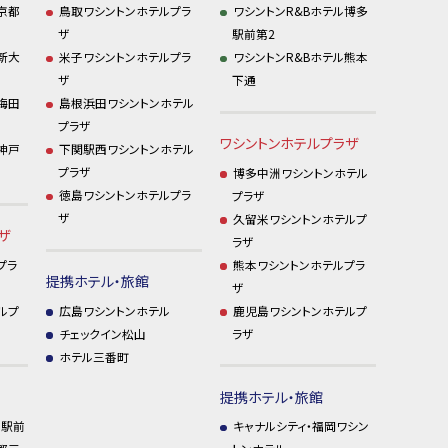
京都
鳥取ワシントンホテルプラ
ワシントンR&Bホテル博多
ザ
駅前第2
新大
米子ワシントンホテルプラ
ワシントンR&Bホテル熊本
ザ
下通
梅田
島根浜田ワシントンホテル
プラザ
ワシントンホテルプラザ
神戸
下関駅西ワシントンホテル
プラザ
博多中洲ワシントンホテル
徳島ワシントンホテルプラ
プラザ
ザ
久留米ワシントンホテルプ
ザ
ラザ
プラ
熊本ワシントンホテルプラ
提携ホテル・旅館
ザ
ルプ
広島ワシントンホテル
鹿児島ワシントンホテルプ
チェックイン松山
ラザ
ホテル三番町
提携ホテル・旅館
川駅前
キャナルシティ・福岡ワシン