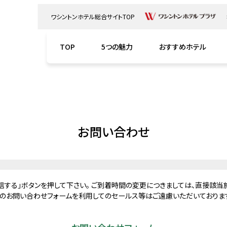
ワシントンホテル総合サイトTOP
TOP
5つの魅力
おすすめホテル
HOTELS LIST
お問い合わせ
関東･甲信越
東海･北陸
近畿
信する」ボタンを押して下さい。 ご到着時間の変更につきましては、直接該当
ントンR&Bホテル
ワシントンR&Bホテル
ワシントンR&Bホテ
のお問い合わせフォームを利用してのセールス等はご遠慮いただいておりま
シントンR&Bホテル熊谷
ワシントンR&Bホテル金沢
ワシントンR&Bホテル
前
駅西口
駅八条口