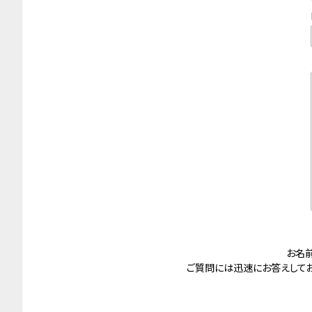
新宿ワシントンホテル本館
新宿ワシントンホテル
ANNEX（別館）
秋葉原ワシントンホテル
東京ベイ有明ワシントンホ
テル
ホテルタビノス浜松町
ホテルタビノス浅草
お名
ご質問には迅速にお答えしてお