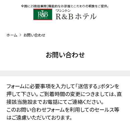
全国に25施設展開 |機能的なお部屋とこだわりの朝食をご提供。
企業情報
採用情報
会員情報の登録・変更
ホーム
お問い合わせ
ご予約の確認・変更・キャンセル
HOTELS LIST
お問い合わせ
ポイントの確認
北海道･東北
フォームに必要事項を入力して「送信する」ボタンを
押して下さい。 ご到着時間の変更につきましては、直
東京
接該当施設までお電話にてご連絡ください。
このお問い合わせフォームを利用してのセールス等
関東･甲信越
はご遠慮いただいております。
東海･北陸