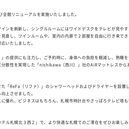
たび全館リニューアルを実施いたしました。
インを刷新し、シングルルームにはワイドデスクをテレビが見やす
を見直し、ツインルームや、室内の内扉で２部屋を自由に行き来でき
対応いたしました。
」の提供にも注力し、ご予約時に、身体への負担を軽減し、熟睡を
散性を実現した「nishikawa（西川）」社のAiRマットレス
た「ReFa（リファ）」のシャワーヘッドおよびドライヤーを設置
も向上させました。
に優れ、ビジネスはもちろん、札幌市時計台やさっぽろテレビ塔も
ホテル札幌北３西２」で、より快適な札幌でのご滞在をぜひお楽しみ