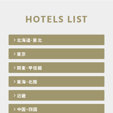
中国・四国
HOTELS LIST
九州・沖縄
北海道･東北
東京
関東･甲信越
東海･北陸
近畿
中国・四国