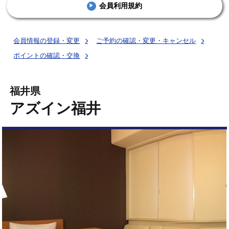
会員利用規約
関東･甲信越
ホテルをお選びください
会員情報の登録・変更
ご予約の確認・変更・キャンセル
東海･北陸
ポイントの確認・交換
チェックイン日
チェックアウト日
近畿
福井県
部屋数
アズイン福井
中国・四国
九州・沖縄
検索する
株主優待券をご利用の方
法人会員の方
団体問い合わせ
ログインはこちら