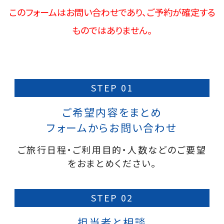
東京
このフォームはお問い合わせであり、ご予約が確定する
ものではありません。
関東･甲信越
東海･北陸
ホテルをお選びください
近畿
STEP 01
チェックイン日
チェックアウト日
ご希望内容をまとめ
中国・四国
フォームからお問い合わせ
部屋数
九州・沖縄
ご旅行日程・ご利用目的・人数などのご要望
をおまとめください。
検索する
STEP 02
株主優待券をご利用の方
法人会員の方
担当者と相談
団体問い合わせ
ログインはこちら