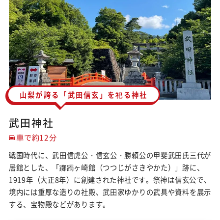
山梨が誇る「武田信玄」を祀る神社
武田神社
車で約12分
戦国時代に、武田信虎公・信玄公・勝頼公の甲斐武田氏三代が
居館とした、「躑躅ヶ崎館（つつじがさきやかた）」跡に、
1919年（大正8年）に創建された神社です。祭神は信玄公で、
境内には重厚な造りの社殿、武田家ゆかりの武具や資料を展示
する、宝物殿などがあります。